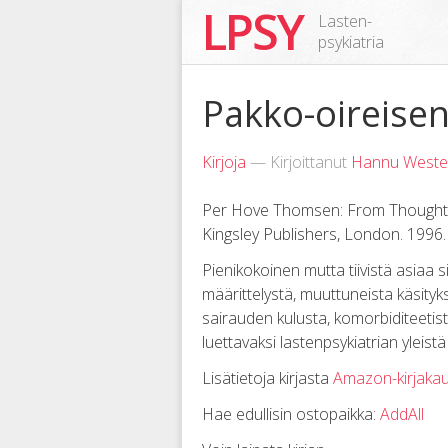
LPSY
Lasten-
psykiatria
Pakko-oireisen
Kirjoja
— Kirjoittanut
Hannu Weste
Per Hove Thomsen: From Thoughts 
Kingsley Publishers, London. 1996
Pienikokoinen mutta tiivistä asiaa s
määrittelystä, muuttuneista käsityks
sairauden kulusta, komorbiditeetista
luettavaksi lastenpsykiatrian yleist
Lisätietoja kirjasta
Amazon-kirjaka
Hae edullisin ostopaikka:
AddAll