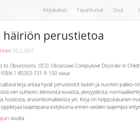
Kirjoitukset
Tapahtumat
Sivut
 häiriön perustietoa
rinen
10.2.2007
to Obsessions. OCD. Obsessive Compulsive Disorder in Childr
. ISBN 1-85302-721-9. 150 sivua
isältävä kirja antaa hyvät perustiedot lasten ja nuorten pakko-oi
istä sen suhteen, kliinisestä kuvasta, yleisyydestä, normaalikehity
, hoidosta, arviointilomakkeista ym. Kirja on helppolukuinen mutt
ä oppikirjaa laajempana esityksenä ennen vieläkin laajempia erityi
upan
sivulta.