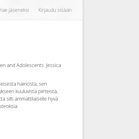
Hae jäseneksi
Kirjaudu sisään
en and Adolescents. Jessica
reisesta häiriöstä, sen
kseen kuuluvista piirteistä,
a silti ammattilaiselle hyvä
steoksia.