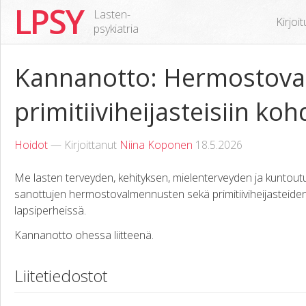
LPSY
Lasten-
Kirjoi
psykiatria
Kannanotto: Hermostova
primitiiviheijasteisiin koh
Hoidot
— Kirjoittanut
Niina Koponen
18.5.2026
Me lasten terveyden, kehityksen, mielenterveyden ja kuntout
sanottujen hermostovalmennusten sekä primitiiviheijasteiden "i
lapsiperheissä.
Kannanotto ohessa liitteenä.
Liitetiedostot