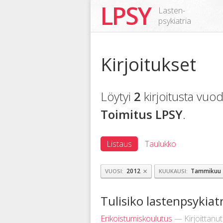
LPSY
Lasten-
psykiatria
Kirjoitukset
Löytyi
2
kirjoitusta vu
Toimitus LPSY
.
Listaus
Taulukko
×
2012
Tammikuu
VUOSI
KUUKAUSI
Tulisiko lastenpsykiat
Erikoistumiskoulutus
— Kirjoittanu