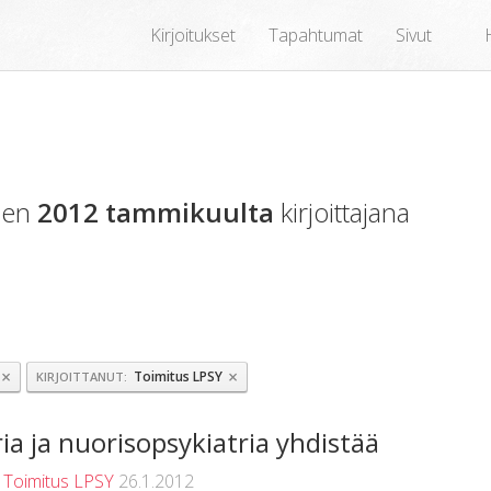
Kirjoitukset
Tapahtumat
Sivut
oden
2012 tammikuulta
kirjoittajana
×
×
Toimitus LPSY
KIRJOITTANUT
ria ja nuorisopsykiatria yhdistää
t
Toimitus LPSY
26.1.2012