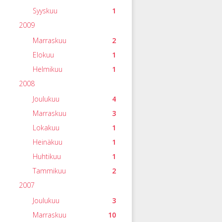
Syyskuu
1
2009
Marraskuu
2
Elokuu
1
Helmikuu
1
2008
Joulukuu
4
Marraskuu
3
Lokakuu
1
Heinäkuu
1
Huhtikuu
1
Tammikuu
2
2007
Joulukuu
3
Marraskuu
10