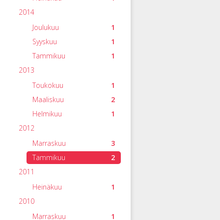
2014
Joulukuu
1
Syyskuu
1
Tammikuu
1
2013
Toukokuu
1
Maaliskuu
2
Helmikuu
1
2012
Marraskuu
3
Tammikuu
2
2011
Heinäkuu
1
2010
Marraskuu
1