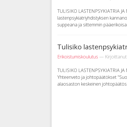
TULISIKO LASTENPSYKIATRIA JA
lastenpsykiatriyhdistyksen kannano
suppeana ja sittemmin pääerikoisal
Tulisiko lastenpsykiat
Erikoistumiskoulutus
— Kirjoittanu
TULISIKO LASTENPSYKIATRIA JA 
Yhteenveto ja johtopäätökset "Suome
alaosaston keskeinen johtopäätös o