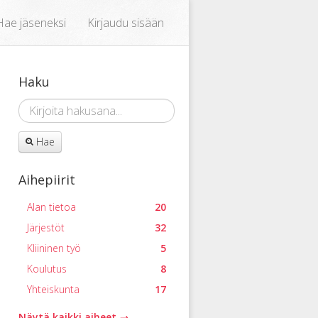
Hae jäseneksi
Kirjaudu sisään
Haku
Hae
Aihepiirit
Alan tietoa
20
Järjestöt
32
Kliininen työ
5
Koulutus
8
Yhteiskunta
17
Näytä kaikki aiheet →