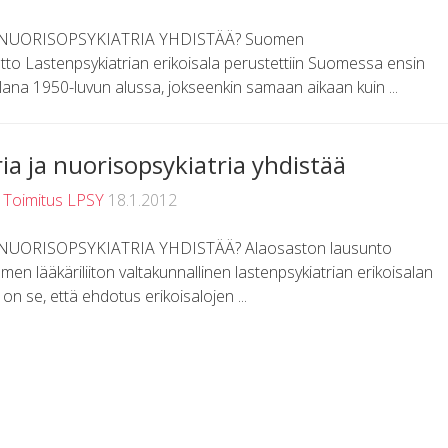
 NUORISOPSYKIATRIA YHDISTÄÄ? Suomen
tto Lastenpsykiatrian erikoisala perustettiin Suomessa ensin
ana 1950-luvun alussa, jokseenkin samaan aikaan kuin ...
ria ja nuorisopsykiatria yhdistää
t
Toimitus LPSY
18.1.2012
NUORISOPSYKIATRIA YHDISTÄÄ? Alaosaston lausunto
n lääkäriliiton valtakunnallinen lastenpsykiatrian erikoisalan
n se, että ehdotus erikoisalojen ...