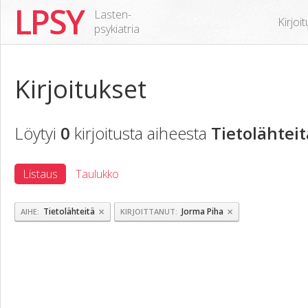
LPSY
Lasten-
Kirjoi
psykiatria
Kirjoitukset
Löytyi
0
kirjoitusta aiheesta
Tietolähteit
Listaus
Taulukko
×
×
Tietolähteitä
Jorma Piha
AIHE
KIRJOITTANUT