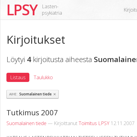
LPSY
Lasten-
Kirjoi
psykiatria
Kirjoitukset
Löytyi
4
kirjoitusta aiheesta
Suomalaine
Listaus
Taulukko
×
Suomalainen tiede
AIHE
Tutkimus 2007
Suomalainen tiede
— Kirjoittanut
Toimitus LPSY
12.11.2007