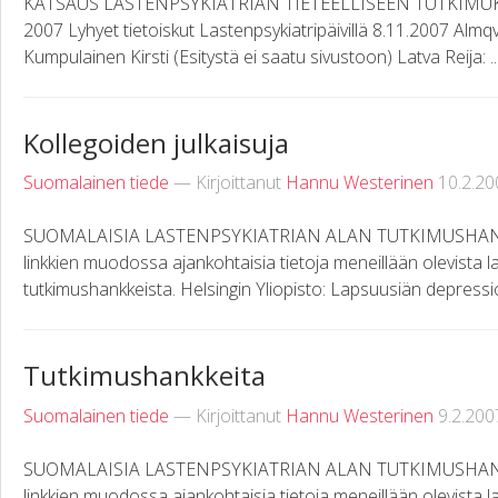
KATSAUS LASTENPSYKIATRIAN TIETEELLISEEN TUTKIMU
2007 Lyhyet tietoiskut Lastenpsykiatripäivillä 8.11.2007 Almqv
Kumpulainen Kirsti (Esitystä ei saatu sivustoon) Latva Reija: ..
Kollegoiden julkaisuja
Suomalainen tiede
— Kirjoittanut
Hannu Westerinen
10.2.20
SUOMALAISIA LASTENPSYKIATRIAN ALAN TUTKIMUSHANKKEI
linkkien muodossa ajankohtaisia tietoja meneillään olevista l
tutkimushankkeista. Helsingin Yliopisto: Lapsuusiän depressio
Tutkimushankkeita
Suomalainen tiede
— Kirjoittanut
Hannu Westerinen
9.2.200
SUOMALAISIA LASTENPSYKIATRIAN ALAN TUTKIMUSHANKKEI
linkkien muodossa ajankohtaisia tietoja meneillään olevista l