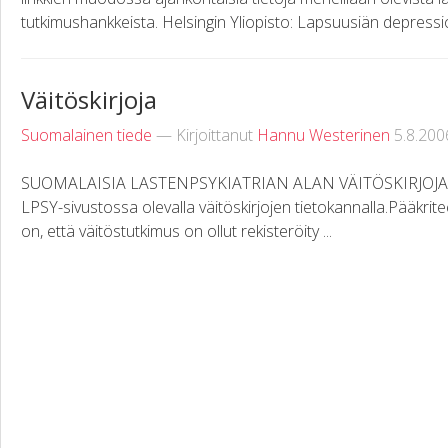
tutkimushankkeista. Helsingin Yliopisto: Lapsuusiän depressio
Väitöskirjoja
Suomalainen tiede
— Kirjoittanut
Hannu Westerinen
5.8.200
SUOMALAISIA LASTENPSYKIATRIAN ALAN VÄITÖSKIRJOJA Luet
LPSY-sivustossa olevalla väitöskirjojen tietokannalla.Pääkritee
on, että väitöstutkimus on ollut rekisteröity ...