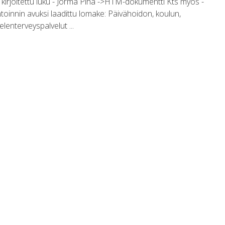
n kirjoitettu luku - Jorma Piha ->HTM-dokumentti Kts myös -
oinnin avuksi laadittu lomake: Päivähoidon, koulun,
lenterveyspalvelut ...