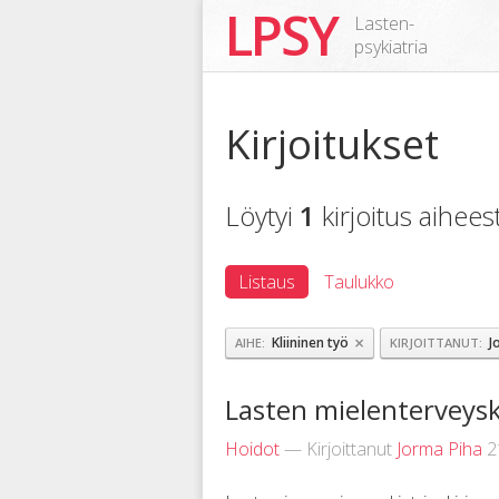
LPSY
Lasten-
psykiatria
Kirjoitukset
Löytyi
1
kirjoitus aihee
Listaus
Taulukko
×
Kliininen työ
J
AIHE
KIRJOITTANUT
Lasten mielenterveys
Hoidot
— Kirjoittanut
Jorma Piha
2