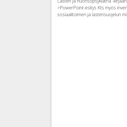
Lasten ja nuorisopsykiatria -kirjaa
>PowerPoint-esitys Kts myös invent
sosiaalitoimen ja lastensuojelun mie