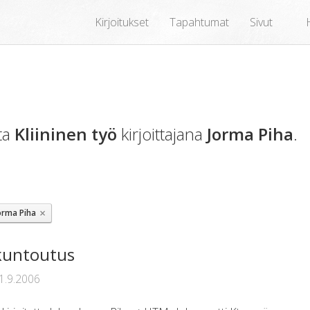
Kirjoitukset
Tapahtumat
Sivut
sta
Kliininen työ
kirjoittajana
Jorma Piha
.
×
orma Piha
kuntoutus
1.9.2006