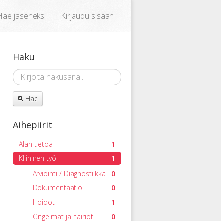
Hae jäseneksi
Kirjaudu sisään
Haku
Hae
Aihepiirit
Alan tietoa
1
Kliininen työ
1
Arviointi / Diagnostiikka
0
Dokumentaatio
0
Hoidot
1
Ongelmat ja häiriöt
0