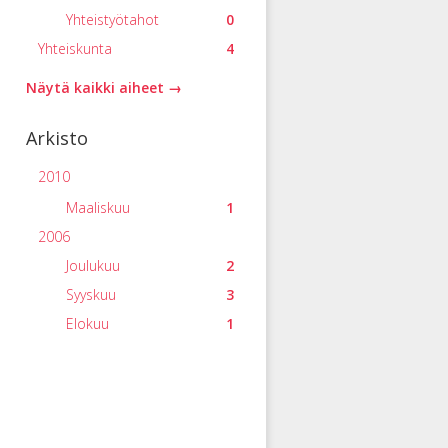
Yhteistyötahot
0
Yhteiskunta
4
Näytä kaikki aiheet →
Arkisto
2010
Maaliskuu
1
2006
Joulukuu
2
Syyskuu
3
Elokuu
1