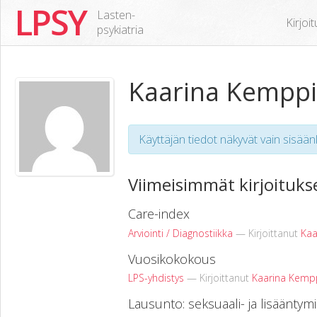
LPSY
Lasten-
Kirjoi
psykiatria
Kaarina Kempp
Käyttäjän tiedot näkyvät vain sisäänk
Viimeisimmät kirjoituks
Care-index
Arviointi / Diagnostiikka
— Kirjoittanut
Kaa
Vuosikokokous
LPS-yhdistys
— Kirjoittanut
Kaarina Kemp
Lausunto: seksuaali- ja lisääntym