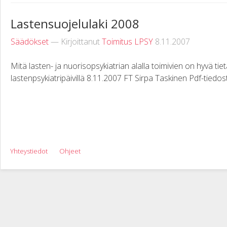
Lastensuojelulaki 2008
Säädökset
— Kirjoittanut
Toimitus LPSY
8.11.2007
Mitä lasten- ja nuorisopsykiatrian alalla toimivien on hyvä tie
lastenpsykiatripäivillä 8.11.2007 FT Sirpa Taskinen Pdf-tiedos
Yhteystiedot
Ohjeet