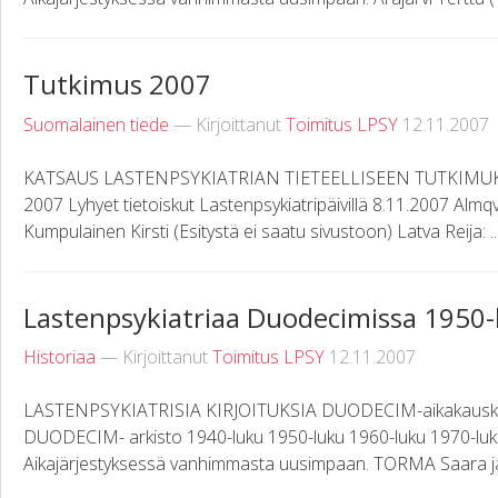
Tutkimus 2007
Suomalainen tiede
— Kirjoittanut
Toimitus LPSY
12.11.2007
KATSAUS LASTENPSYKIATRIAN TIETEELLISEEN TUTKIMU
2007 Lyhyet tietoiskut Lastenpsykiatripäivillä 8.11.2007 Almqv
Kumpulainen Kirsti (Esitystä ei saatu sivustoon) Latva Reija: ..
Lastenpsykiatriaa Duodecimissa 1950-
Historiaa
— Kirjoittanut
Toimitus LPSY
12.11.2007
LASTENPSYKIATRISIA KIRJOITUKSIA DUODECIM-aikakauskirj
DUODECIM- arkisto 1940-luku 1950-luku 1960-luku 1970-luk
Aikajärjestyksessä vanhimmasta uusimpaan. TORMA Saara ja