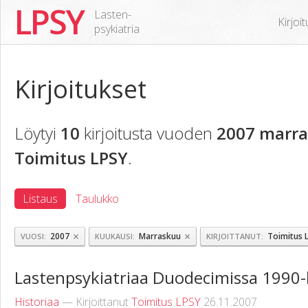
LPSY
Lasten-
Kirjoi
psykiatria
Kirjoitukset
Löytyi
10
kirjoitusta vuoden
2007 marra
Toimitus LPSY
.
Listaus
Taulukko
×
×
2007
Marraskuu
Toimitus 
VUOSI
KUUKAUSI
KIRJOITTANUT
Lastenpsykiatriaa Duodecimissa 1990-
Historiaa
— Kirjoittanut
Toimitus LPSY
26.11.2007