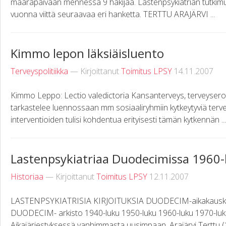
määräpäivään mennessä 9 hakijaa. Lastenpsykiatrian tutkimus
vuonna viittä seuraavaa eri hanketta. TERTTU ARAJÄRVI ...
Kimmo lepon läksiäisluento
Terveyspolitiikka
— Kirjoittanut
Toimitus LPSY
14.11.2007
Kimmo Leppo: Lectio valedictoria Kansanterveys, terveyserot
tarkastelee luennossaan mm sosiaaliryhmiin kytkeytyviä tervey
interventioiden tulisi kohdentua erityisesti tämän kytkennän ...
Lastenpsykiatriaa Duodecimissa 1960-
Historiaa
— Kirjoittanut
Toimitus LPSY
12.11.2007
LASTENPSYKIATRISIA KIRJOITUKSIA DUODECIM-aikakauskirj
DUODECIM- arkisto 1940-luku 1950-luku 1960-luku 1970-luk
Aikajärjestyksessä vanhimmasta uusimpaan. Arajärvi Terttu (19