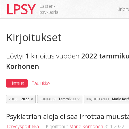
LPSY
Lasten-
Kirjoi
psykiatria
Kirjoitukset
Löytyi
1
kirjoitus vuoden
2022 tammiku
Korhonen
.
Listaus
Taulukko
×
×
2022
Tammikuu
Marie Kor
VUOSI
KUUKAUSI
KIRJOITTANUT
Psykiatrian aloja ei saa irrottaa muus
Terveyspolitiikka
— Kirjoittanut
Marie Korhonen
31.1.2022