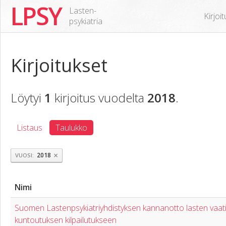
LPSY
Lasten-
Kirjoi
psykiatria
Kirjoitukset
Löytyi
1
kirjoitus vuodelta
2018
.
Listaus
Taulukko
×
2018
VUOSI
Nimi
Suomen Lastenpsykiatriyhdistyksen kannanotto lasten vaati
kuntoutuksen kilpailutukseen