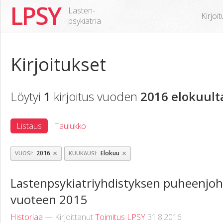
LPSY
Lasten-
Kirjoi
psykiatria
Kirjoitukset
Löytyi
1
kirjoitus vuoden
2016 elokuult
Listaus
Taulukko
×
×
2016
Elokuu
VUOSI
KUUKAUSI
Lastenpsykiatriyhdistyksen puheenjohta
vuoteen 2015
Historiaa
— Kirjoittanut
Toimitus LPSY
31.8.2016