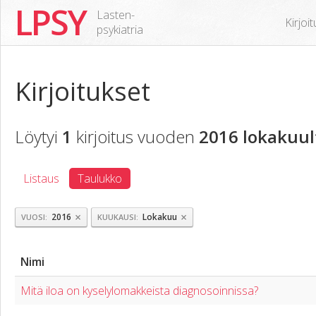
LPSY
Lasten-
Kirjoi
psykiatria
Kirjoitukset
Löytyi
1
kirjoitus vuoden
2016 lokakuul
Listaus
Taulukko
×
×
2016
Lokakuu
VUOSI
KUUKAUSI
Nimi
Mitä iloa on kyselylomakkeista diagnosoinnissa?