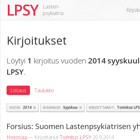
LPSY
Lasten-
Kirjoi
psykiatria
Kirjoitukset
Löytyi
1
kirjoitus vuoden
2014 syyskuul
LPSY
.
Listaus
Taulukko
×
×
2014
Syyskuu
Toimitus LP
VUOSI
KUUKAUSI
KIRJOITTANUT
Forsius: Suomen Lastenpsykiatrisen yh
Historiaa
— Kirjoittanut
Toimitus LPSY
20.9.2014