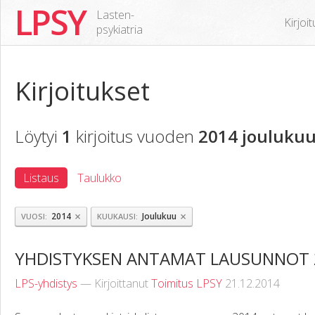
LPSY
Lasten-
Kirjoi
psykiatria
Kirjoitukset
Löytyi
1
kirjoitus vuoden
2014 joulukuu
Listaus
Taulukko
×
×
2014
Joulukuu
VUOSI
KUUKAUSI
YHDISTYKSEN ANTAMAT LAUSUNNOT 
LPS-yhdistys
— Kirjoittanut
Toimitus LPSY
21.12.2014