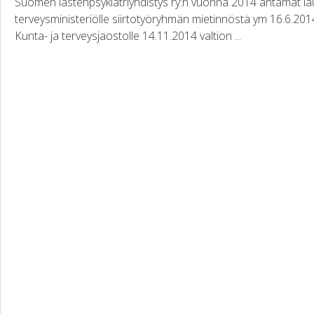
Suomen lastenpsykiatriyhdistys ry:n vuonna 2014 antamat laus
terveysministeriölle siirtotyöryhmän mietinnöstä ym 16.6.2
Kunta- ja terveysjaostolle 14.11.2014 valtion ...