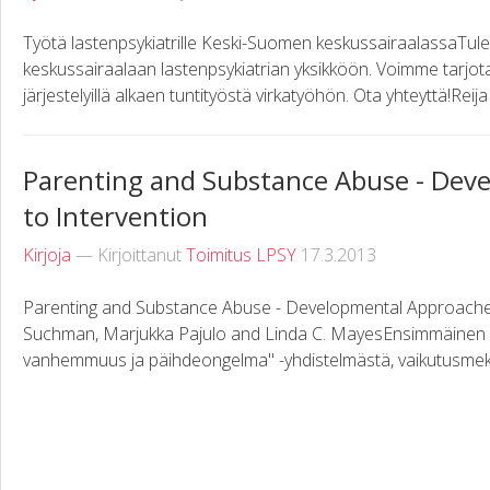
Työtä lastenpsykiatrille Keski-Suomen keskussairaalassaTul
keskussairaalaan lastenpsykiatrian yksikköön. Voimme tarjota la
järjestelyillä alkaen tuntityöstä virkatyöhön. Ota yhteyttä!Reija 
Parenting and Substance Abuse - Dev
to Intervention
Kirjoja
— Kirjoittanut
Toimitus LPSY
17.3.2013
Parenting and Substance Abuse - Developmental Approaches
Suchman, Marjukka Pajulo and Linda C. MayesEnsimmäinen la
vanhemmuus ja päihdeongelma" -yhdistelmästä, vaikutusmekan