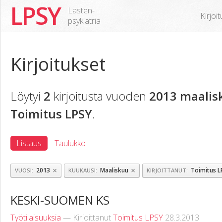
LPSY
Lasten-
Kirjoi
psykiatria
Kirjoitukset
Löytyi
2
kirjoitusta vuoden
2013 maalis
Toimitus LPSY
.
Listaus
Taulukko
×
×
2013
Maaliskuu
Toimitus L
VUOSI
KUUKAUSI
KIRJOITTANUT
KESKI-SUOMEN KS
Työtilaisuuksia
— Kirjoittanut
Toimitus LPSY
28.3.2013