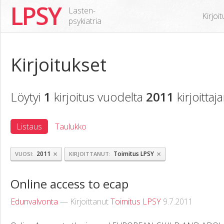
LPSY
Lasten-
Kirjoi
psykiatria
Kirjoitukset
Löytyi
1
kirjoitus vuodelta
2011
kirjoittaj
Listaus
Taulukko
×
×
2011
Toimitus LPSY
VUOSI
KIRJOITTANUT
Online access to ecap
Edunvalvonta
— Kirjoittanut
Toimitus LPSY
9.7.2011