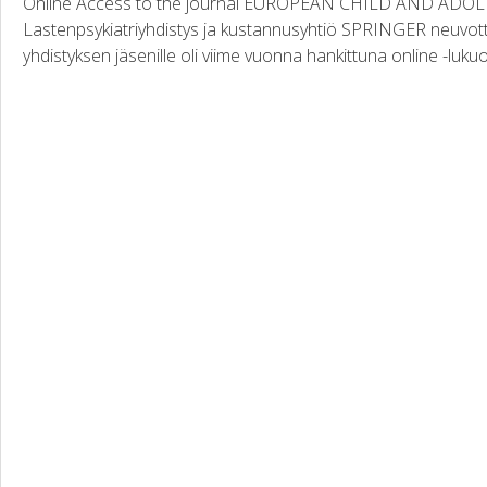
Online Access to the journal EUROPEAN CHILD AND AD
Lastenpsykiatriyhdistys ja kustannusyhtiö SPRINGER neuvottel
yhdistyksen jäsenille oli viime vuonna hankittuna online -lukuo