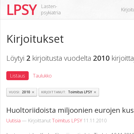
LPSY
Lasten-
Kirjoi
psykiatria
Kirjoitukset
Löytyi
2
kirjoitusta vuodelta
2010
kirjoitt
Listaus
Taulukko
×
×
2010
Toimitus LPSY
VUOSI
KIRJOITTANUT
Huoltoriidoista miljoonien eurojen ku
Uutisia
— Kirjoittanut
Toimitus LPSY
11.11.2010