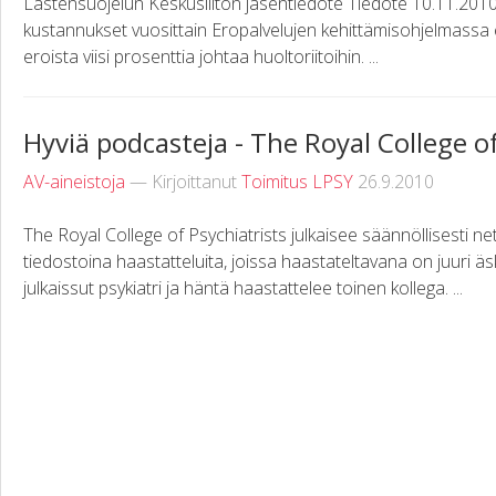
Lastensuojelun Keskusliiton jäsentiedote Tiedote 10.11.2010
kustannukset vuosittain Eropalvelujen kehittämisohjelmassa
eroista viisi prosenttia johtaa huoltoriitoihin. ...
Hyviä podcasteja - The Royal College of
AV-aineistoja
— Kirjoittanut
Toimitus LPSY
26.9.2010
The Royal College of Psychiatrists julkaisee säännöllisesti net
tiedostoina haastatteluita, joissa haastateltavana on juuri äsk
julkaissut psykiatri ja häntä haastattelee toinen kollega. ...