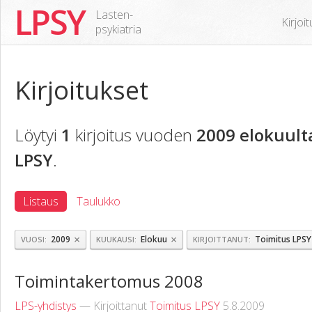
LPSY
Lasten-
Kirjoi
psykiatria
Kirjoitukset
Löytyi
1
kirjoitus vuoden
2009 elokuult
LPSY
.
Listaus
Taulukko
×
×
2009
Elokuu
Toimitus LPSY
VUOSI
KUUKAUSI
KIRJOITTANUT
Toimintakertomus 2008
LPS-yhdistys
— Kirjoittanut
Toimitus LPSY
5.8.2009