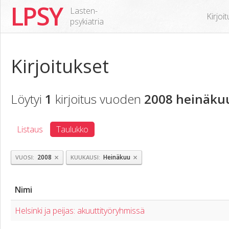
LPSY
Lasten-
Kirjoi
psykiatria
Kirjoitukset
Löytyi
1
kirjoitus vuoden
2008 heinäku
Listaus
Taulukko
×
×
2008
Heinäkuu
VUOSI
KUUKAUSI
Nimi
Helsinki ja peijas: akuuttityöryhmissä