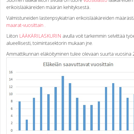
Suomen lääkäriliiton sivulla on tuore
vuositilasto
lääkäreiden
erikoislääkäreiden määrän kehityksestä..
Valmistuneiden lastenpsykiatrian erikoislääkäreiden määräst
maarat-vuosittain
.
Liiton
LÄÄKÄRILASKURIN
avulla voit tarkemmin selvittää ty
alueellisesti, toimintasektorin mukaan jne.
Ammattikunnan eläköityminen tulee olevaan suurta vuosina