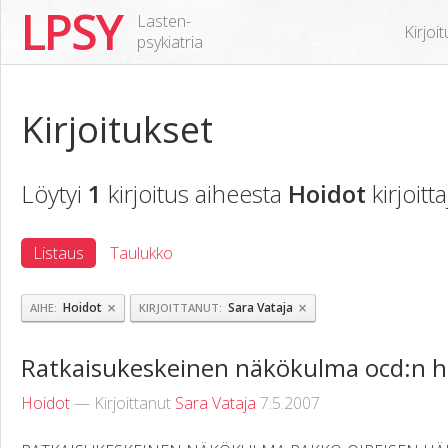
LPSY
Lasten-
Kirjoi
psykiatria
Kirjoitukset
Löytyi
1
kirjoitus aiheesta
Hoidot
kirjoitt
Listaus
Taulukko
×
×
Hoidot
Sara Vataja
AIHE
KIRJOITTANUT
Ratkaisukeskeinen näkökulma ocd:n h
Hoidot
— Kirjoittanut
Sara Vataja
7.5.2007