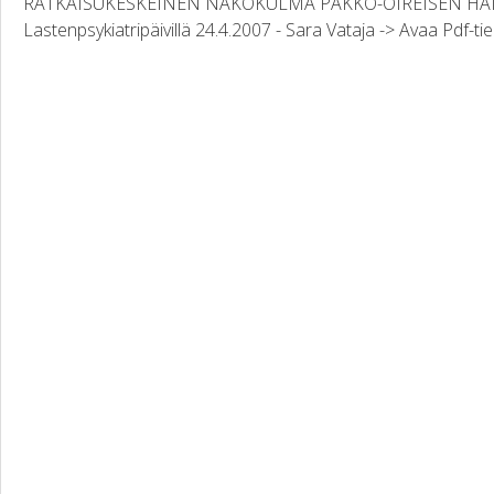
RATKAISUKESKEINEN NÄKÖKULMA PAKKO-OIREISEN HÄI
Lastenpsykiatripäivillä 24.4.2007 - Sara Vataja -> Avaa Pdf-ti