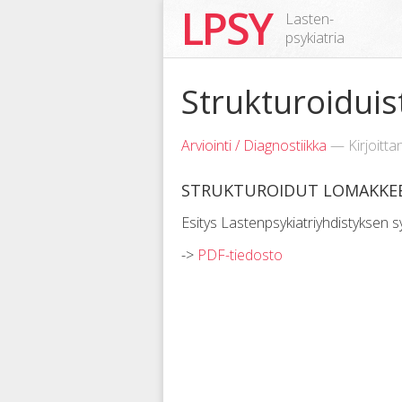
LPSY
Lasten-
psykiatria
Strukturoiduis
Arviointi / Diagnostiikka
— Kirjoitta
STRUKTUROIDUT LOMAKKEE
Esitys Lastenpsykiatriyhdistyksen s
->
PDF-tiedosto