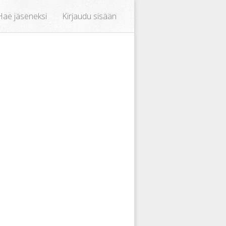
Hae jäseneksi
Kirjaudu sisään