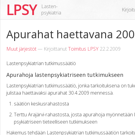
LPSY
Lasten-
Kirjoi
psykiatria
Apurahat haettavana 20
Muut järjestöt
— Kirjoittanut
Toimitus LPSY
22.2.2009
Lastenpsykiatrian tutkimussäätiö
Apurahoja lastenpsykiatriseen tutkimukseen
Lastenpsykiatrian tutkimussäätiö, jonka tarkoituksena on tukea
julistaa haettavaksi apurahat 30.4.2009 mennessä.
säätiön keskusrahastosta
Terttu Arajärvi-rahastosta, josta apurahoja myönnetään l
psykiatriseen tieteelliseen tutkimukseen
Hakemus tehdään Lastenpsykiatrian tutkimussäätiön tarkoitust