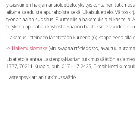
yksisivuinen hakijan ansioluettelo, yksityiskohtainen tutkimu
aikana saaduista apurahoista sekä julkaisuluettelo. Väitöski
työnohjaajan suositus. Puutteellisia hakemuksia ei käsitellä.
tilityksen apurahan käytöstä Säätiön hallitukselle vuoden ku
Hakemus liitteineen lähetetään kuutena (6) kappaleena alla 
->
Hakemuslomake
(virusvapaa rtf-tiedosto, avautuu auto
Lisätietoja antaa Lastenpsykiatrian tutkimussäätiön asiamies
1777, 70211 Kuopio, puh: 017 - 17 2425, E-mail: kirsti.kumpul
Lastenpsykiatrian tutkimussäätiö