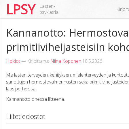
LPSY
Lasten-
Kirjoi
psykiatria
Kannanotto: Hermostova
primitiiviheijasteisiin koh
Hoidot
— Kirjoittanut
Niina Koponen
18.5.2026
Me lasten terveyden, kehityksen, mielenterveyden ja kuntout
sanottujen hermostovalmennusten sekä primitiiviheijasteiden "i
lapsiperheissä.
Kannanotto ohessa liitteenä.
Liitetiedostot