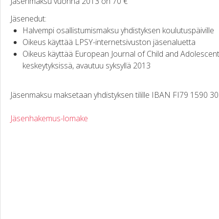
Jäsenmaksu vuonna 2013 on 70 €
Jäsenedut:
Halvempi osallistumismaksu yhdistyksen koulutuspäiville
Oikeus käyttää LPSY-internetsivuston jäsenaluetta
Oikeus käyttää European Journal of Child and Adolescent Ps
keskeytyksissä, avautuu syksyllä 2013
Jäsenmaksu maksetaan yhdistyksen tilille IBAN FI79 1590 3
Jäsenhakemus-lomake