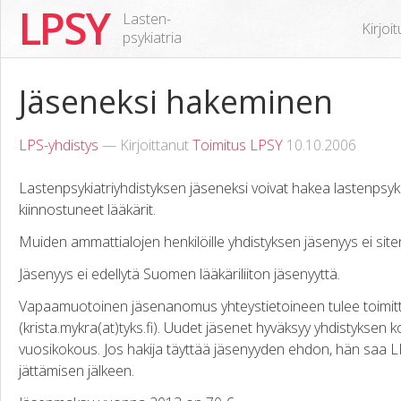
LPSY
Lasten-
Kirjoi
psykiatria
Jäseneksi hakeminen
LPS-yhdistys
— Kirjoittanut
Toimitus LPSY
10.10.2006
Lastenpsykiatriyhdistyksen jäseneksi voivat hakea lastenpsykia
kiinnostuneet lääkärit.
Muiden ammattialojen henkilöille yhdistyksen jäsenyys ei site
Jäsenyys ei edellytä Suomen lääkäriliiton jäsenyyttä.
Vapaamuotoinen jäsenanomus yhteystietoineen tulee toimitta
(krista.mykra(at)tyks.fi). Uudet jäsenet hyväksyy yhdistyksen
vuosikokous. Jos hakija täyttää jäsenyyden ehdon, hän saa 
jättämisen jälkeen.