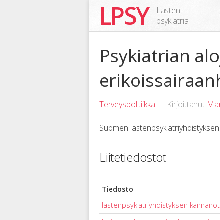
LPSY
Lasten-
psykiatria
Psykiatrian alo
erikoissairaan
Terveyspolitiikka
— Kirjoittanut
Mar
Suomen lastenpsykiatriyhdistyksen 
Liitetiedostot
Tiedosto
lastenpsykiatriyhdistyksen kannanot