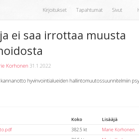
Kirjoitukset
Tapahtumat
Sivut
ja ei saa irrottaa muusta
hoidosta
ie Korhonen
31.1.2022
kannanotto hyvinvointialueiden hallintomuutossuunnitelmiin psyk
Koko
Lisääjä
to.pdf
382.5 kt
Marie Korhonen