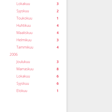
Lokakuu
3
Syyskuu
2
Toukokuu
1
Huhtikuu
4
Maaliskuu
4
Helmikuu
3
Tammikuu
4
2006
Joulukuu
3
Marraskuu
8
Lokakuu
6
Syyskuu
6
Elokuu
1