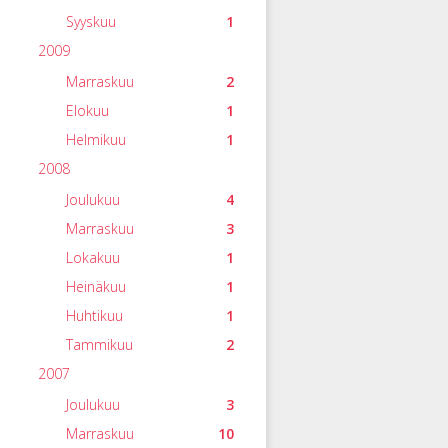
Syyskuu
1
2009
Marraskuu
2
Elokuu
1
Helmikuu
1
2008
Joulukuu
4
Marraskuu
3
Lokakuu
1
Heinäkuu
1
Huhtikuu
1
Tammikuu
2
2007
Joulukuu
3
Marraskuu
10