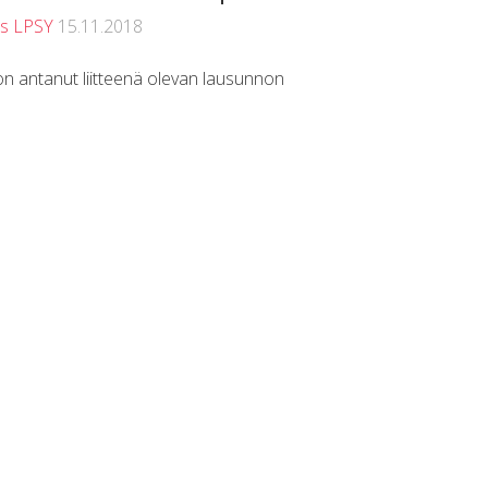
us LPSY
15.11.2018
on antanut liitteenä olevan lausunnon