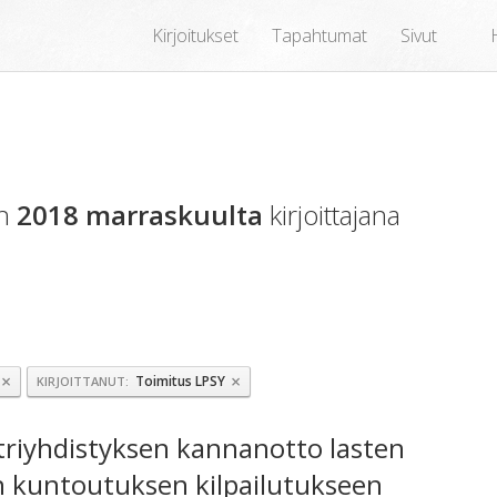
Kirjoitukset
Tapahtumat
Sivut
en
2018 marraskuulta
kirjoittajana
×
×
Toimitus LPSY
KIRJOITTANUT
riyhdistyksen kannanotto lasten
en kuntoutuksen kilpailutukseen