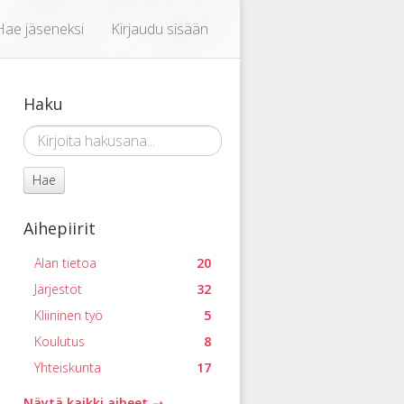
Hae jäseneksi
Kirjaudu sisään
Haku
Hae
Aihepiirit
Alan tietoa
20
Järjestöt
32
Kliininen työ
5
Koulutus
8
Yhteiskunta
17
Näytä kaikki aiheet →