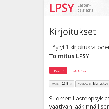
LPSY
Lasten-
psykiatria
Kirjoitukset
Löytyi
1
kirjoitus vuod
Toimitus LPSY
.
Listaus
Taulukko
×
2018
Marraskuu
VUOSI
KUUKAUSI
Suomen Lastenpsykiat
vaativan lääkinnällis