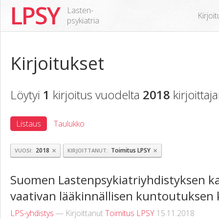
LPSY
Lasten-
Kirjoi
psykiatria
Kirjoitukset
Löytyi
1
kirjoitus vuodelta
2018
kirjoittaj
Listaus
Taulukko
×
×
2018
Toimitus LPSY
VUOSI
KIRJOITTANUT
Suomen Lastenpsykiatriyhdistyksen k
vaativan lääkinnällisen kuntoutuksen 
LPS-yhdistys
— Kirjoittanut
Toimitus LPSY
15.11.2018