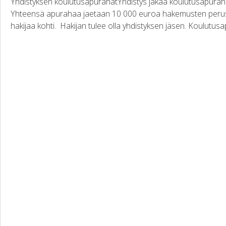
Yhdistyksen koulutusapurahatYhdistys jakaa koulutusapuraha
Yhteensä apurahaa jaetaan 10 000 euroa hakemusten perust
hakijaa kohti. Hakijan tulee olla yhdistyksen jäsen. Koulutusa