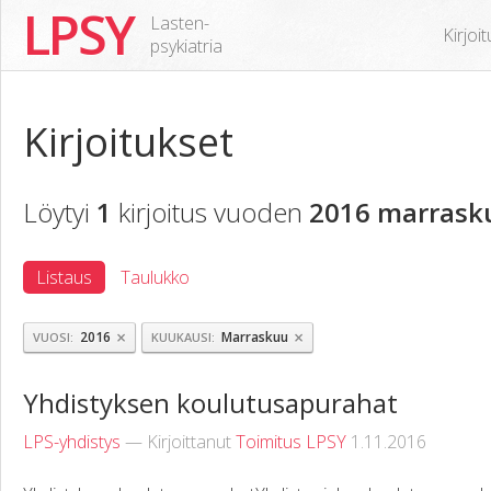
LPSY
Lasten-
Kirjoi
psykiatria
Kirjoitukset
Löytyi
1
kirjoitus vuoden
2016 marrask
Listaus
Taulukko
×
×
2016
Marraskuu
VUOSI
KUUKAUSI
Yhdistyksen koulutusapurahat
LPS-yhdistys
— Kirjoittanut
Toimitus LPSY
1.11.2016