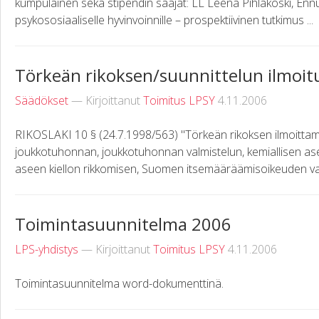
kumpulainen sekä stipendin saajat: LL Leena Pihlakoski, Ennu
psykososiaaliselle hyvinvoinnille – prospektiivinen tutkimus ...
Törkeän rikoksen/suunnittelun ilmoitu
Säädökset
— Kirjoittanut
Toimitus LPSY
4.11.2006
RIKOSLAKI 10 § (24.7.1998/563) "Törkeän rikoksen ilmoittama
joukkotuhonnan, joukkotuhonnan valmistelun, kemiallisen ase
aseen kiellon rikkomisen, Suomen itsemääräämisoikeuden vaa
Toimintasuunnitelma 2006
LPS-yhdistys
— Kirjoittanut
Toimitus LPSY
4.11.2006
Toimintasuunnitelma word-dokumenttinä.