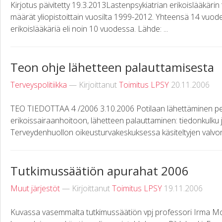
Kirjotus päivitetty 19.3.2013Lastenpsykiatrian erikoislääkärin
määrät yliopistoittain vuosilta 1999-2012. Yhteensä 14 vuod
erikoislääkäriä eli noin 10 vuodessa. Lähde: ...
Teon ohje lähetteen palauttamisesta
Terveyspolitiikka
— Kirjoittanut
Toimitus LPSY
20.11.2006
TEO TIEDOTTAA 4 /2006 3.10.2006 Potilaan lähettäminen p
erikoissairaanhoitoon, lähetteen palauttaminen: tiedonkulku 
Terveydenhuollon oikeusturvakeskuksessa käsiteltyjen valvon
Tutkimussäätiön apurahat 2006
Muut järjestöt
— Kirjoittanut
Toimitus LPSY
19.11.2006
Kuvassa vasemmalta tutkimussäätiön vpj professori Irma Moil