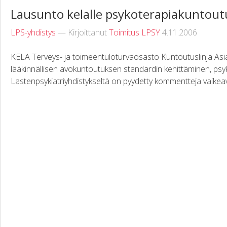
Lausunto kelalle psykoterapiakuntout
LPS-yhdistys
— Kirjoittanut
Toimitus LPSY
4.11.2006
KELA Terveys- ja toimeentuloturvaosasto Kuntoutuslinja Asi
lääkinnällisen avokuntoutuksen standardin kehittäminen, p
Lastenpsykiatriyhdistykseltä on pyydetty kommentteja vaikea