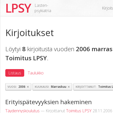
LPSY
Lasten-
Kirjoi
psykiatria
Kirjoitukset
Löytyi
8
kirjoitusta vuoden
2006 marras
Toimitus LPSY
.
Listaus
Taulukko
×
×
2006
Marraskuu
Toimitus 
VUOSI
KUUKAUSI
KIRJOITTANUT
Erityispätevyyksien hakeminen
Täydennyskoulutus
— Kirjoittanut
Toimitus LPSY
28.11.2006