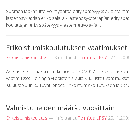
Suomen lääkäriliitto voi myöntää erityispätevyyksiä, joista m
lastenpsykiatrian erikoisalalla - lastenpsykoterapian erityisp
kouluttajan erityispätevyys - lastenneuvola- ja ...
Erikoistumiskoulutuksen vaatimukset
Erikoistumiskoulutus
— Kirjoittanut
Toimitus LPSY
27.11.200
Asetus erikoislääkärin tutkinnosta 420/2012 Erikoistumiskoul
vaatimukset Helsingin yliopiston sivulla.Kuulusteluvaatimukset 
Kuulusteluun kuuluvat lehdet. Erikoistumiskoulutuksen lokikirja
Valmistuneiden määrät vuosittain
Erikoistumiskoulutus
— Kirjoittanut
Toimitus LPSY
25.11.200