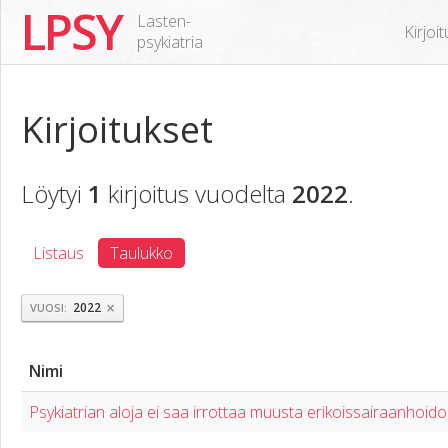
LPSY
Lasten-
Kirjoi
psykiatria
Kirjoitukset
Löytyi
1
kirjoitus vuodelta
2022
.
Listaus
Taulukko
×
2022
VUOSI
Nimi
Psykiatrian aloja ei saa irrottaa muusta erikoissairaanhoid