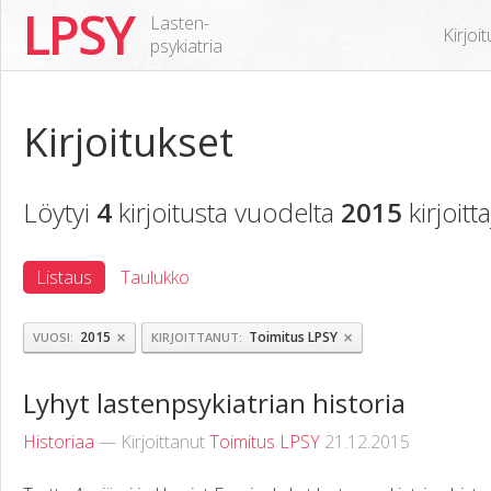
LPSY
Lasten-
Kirjoi
psykiatria
Kirjoitukset
Löytyi
4
kirjoitusta vuodelta
2015
kirjoitt
Listaus
Taulukko
×
×
2015
Toimitus LPSY
VUOSI
KIRJOITTANUT
Lyhyt lastenpsykiatrian historia
Historiaa
— Kirjoittanut
Toimitus LPSY
21.12.2015