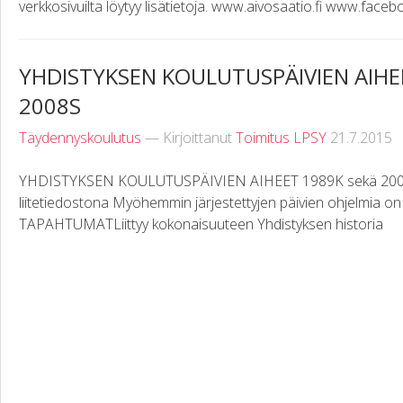
verkkosivuilta löytyy lisätietoja. www.aivosaatio.fi www.fa
YHDISTYKSEN KOULUTUSPÄIVIEN AIHEE
2008S
Täydennyskoulutus
— Kirjoittanut
Toimitus LPSY
21.7.2015
YHDISTYKSEN KOULUTUSPÄIVIEN AIHEET 1989K sekä 2000
liitetiedostona Myöhemmin järjestettyjen päivien ohjelmia 
TAPAHTUMATLiittyy kokonaisuuteen Yhdistyksen historia