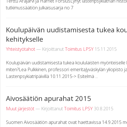
Terttu Arajärvi ja Harriet ForsiusLyhyt lastenpsykiatrian hist
tutkimussäätiön julkaisusarja no 7
Koulupäivän uudistamisesta tukea kou
kehitykselle
Yhteistyötahot
— Kirjoittanut
Toimitus LPSY
15.11.2015
Koulupäivän uudistamisesta tukea koululaisten myönteiselle kehi
miten?Lea Pulkkinen, professori emeritaJyväskylän yliopisto 
Lastenpsykiatripäivillä 10.11.2015-> Esitelmä ...
Aivosäätiön apurahat 2015
Muut järjestöt
— Kirjoittanut
Toimitus LPSY
30.8.2015
Suomen Aivosäätiön apurahat ovat haettavissa 14.9.2015 men