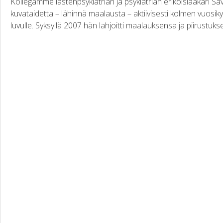
Kollegamme lastenpsykiatrian ja psykiatrian erikoislääkäri Säv
kuvataidetta – lähinnä maalausta – aktiivisesti kolmen vuos
luvulle. Syksyllä 2007 hän lahjoitti maalauksensa ja piirustukse