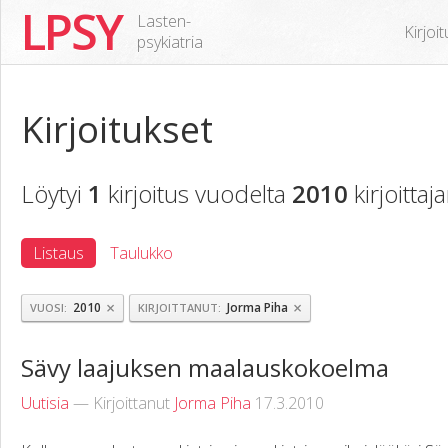
LPSY
Lasten-
Kirjoi
psykiatria
Kirjoitukset
Löytyi
1
kirjoitus vuodelta
2010
kirjoittaj
Listaus
Taulukko
×
×
2010
Jorma Piha
VUOSI
KIRJOITTANUT
Sävy laajuksen maalauskokoelma
Uutisia
— Kirjoittanut
Jorma Piha
17.3.2010