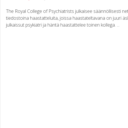
The Royal College of Psychiatrists julkaisee säännöllisesti net
tiedostoina haastatteluita, joissa haastateltavana on juuri äsk
julkaissut psykiatri ja häntä haastattelee toinen kollega. ...