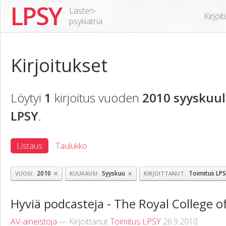
LPSY
Lasten-
Kirjoi
psykiatria
Kirjoitukset
Löytyi
1
kirjoitus vuoden
2010 syyskuul
LPSY
.
Listaus
Taulukko
×
×
2010
Syyskuu
Toimitus LP
VUOSI
KUUKAUSI
KIRJOITTANUT
Hyviä podcasteja - The Royal College of
AV-aineistoja
— Kirjoittanut
Toimitus LPSY
26.9.2010