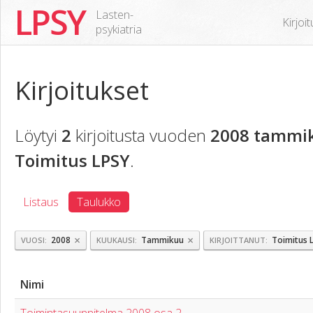
LPSY
Lasten-
Kirjoi
psykiatria
Kirjoitukset
Löytyi
2
kirjoitusta vuoden
2008 tammi
Toimitus LPSY
.
Listaus
Taulukko
×
×
2008
Tammikuu
Toimitus 
VUOSI
KUUKAUSI
KIRJOITTANUT
Nimi