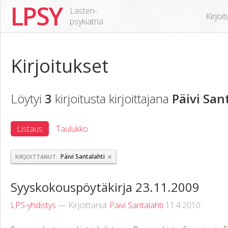
LPSY
Lasten-
Kirjoi
psykiatria
Kirjoitukset
Löytyi
3
kirjoitusta kirjoittajana
Päivi San
Listaus
Taulukko
×
Päivi Santalahti
KIRJOITTANUT
Syyskokouspöytäkirja 23.11.2009
LPS-yhdistys
— Kirjoittanut
Päivi Santalahti
11.4.2010