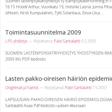
Suomen lastenpsykiatriyhdistys ry Barnpsykiaterförening in F
16.15 Hotelli Arthur, Vuorikatu 19, Helsinki Läsnä: Jorma Piha
sihteeri, Kirsti Kumpulainen, Tytti Solantaus, Eeva-Liisa ...
Toimintasuunnitelma 2009
LPS-yhdistys
— Kirjoittanut
Päivi Santalahti
9.2.2009
SUOMEN LASTENPSYKIATRIYHDISTYS YHDISTYKSEN RA
2009 Kts PDF-tiedosto
Lasten pakko-oireisen häiriön epidemi
Ongelmat ja häiriöt
— Kirjoittanut
Päivi Santalahti
7.5.2007
LAPSUUSIÄN PAKKO-OIREISEN HÄIRIÖ EPIDEMIOLOGIAA Esitel
Santalahti Avaa Pdf-tiedosto uuteen ikkunaan