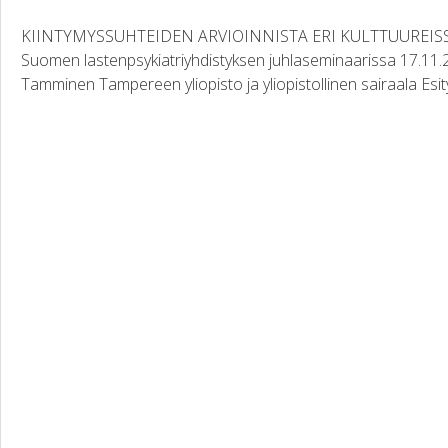
KIINTYMYSSUHTEIDEN ARVIOINNISTA ERI KULTTUUREISSA
Suomen lastenpsykiatriyhdistyksen juhlaseminaarissa 17.11.20
Tamminen Tampereen yliopisto ja yliopistollinen sairaala Esi