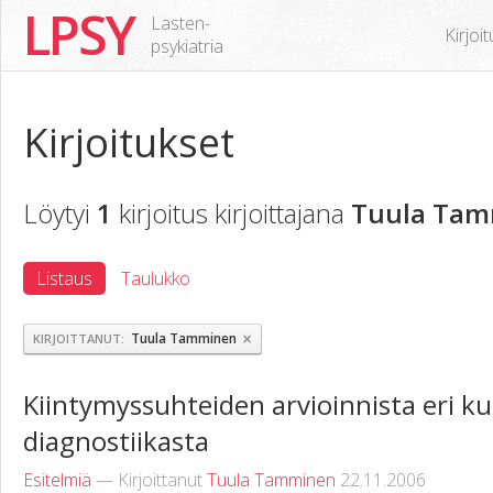
LPSY
Lasten-
Kirjoi
psykiatria
Kirjoitukset
Löytyi
1
kirjoitus kirjoittajana
Tuula Ta
Listaus
Taulukko
×
Tuula Tamminen
KIRJOITTANUT
Kiintymyssuhteiden arvioinnista eri ku
diagnostiikasta
Esitelmiä
— Kirjoittanut
Tuula Tamminen
22.11.2006