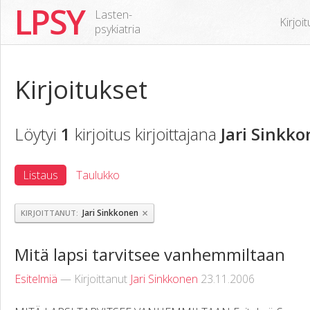
LPSY
Lasten-
Kirjoi
psykiatria
Kirjoitukset
Löytyi
1
kirjoitus kirjoittajana
Jari Sinkk
Listaus
Taulukko
×
Jari Sinkkonen
KIRJOITTANUT
Mitä lapsi tarvitsee vanhemmiltaan
Esitelmiä
— Kirjoittanut
Jari Sinkkonen
23.11.2006