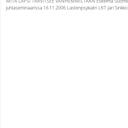
MITÄ LAPSI TARVITSEE VANHEMMILTAAN Esitelmä Suomen L
juhlaseminaarissa 16.11.2006 Lastenpsykiatri LKT Jari Sink