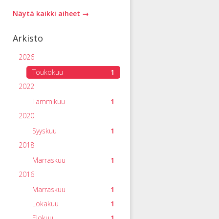
Näytä kaikki aiheet →
Arkisto
2026
Toukokuu
1
2022
Tammikuu
1
2020
Syyskuu
1
2018
Marraskuu
1
2016
Marraskuu
1
Lokakuu
1
Elokuu
1