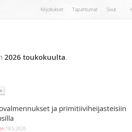
Kirjoitukset
Tapahtumat
Sivut
en
2026 toukokuulta
.
×
almennukset ja primitiiviheijasteisiin
silla
en
18.5.2026