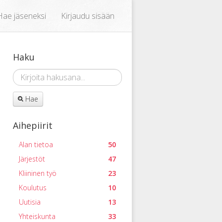
Hae jäseneksi
Kirjaudu sisään
Haku
Hae
Aihepiirit
Alan tietoa
50
Järjestöt
47
Kliininen työ
23
Koulutus
10
Uutisia
13
Yhteiskunta
33