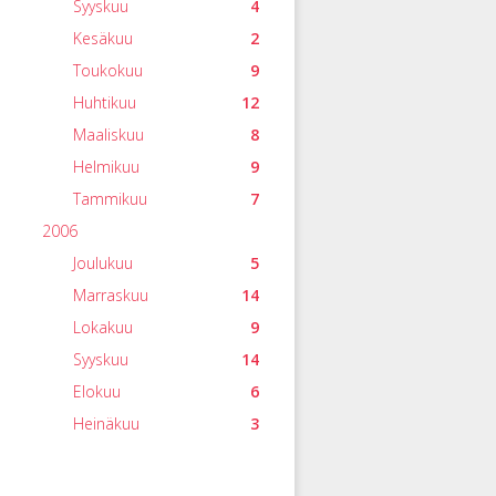
Syyskuu
4
Kesäkuu
2
Toukokuu
9
Huhtikuu
12
Maaliskuu
8
Helmikuu
9
Tammikuu
7
2006
Joulukuu
5
Marraskuu
14
Lokakuu
9
Syyskuu
14
Elokuu
6
Heinäkuu
3