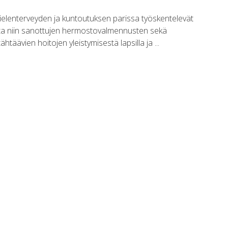
ielenterveyden ja kuntoutuksen parissa työskentelevät
ta niin sanottujen hermostovalmennusten sekä
tähtäävien hoitojen yleistymisestä lapsilla ja ...