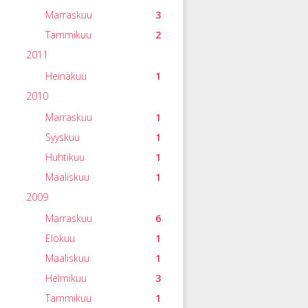
Marraskuu
3
Tammikuu
2
2011
Heinäkuu
1
2010
Marraskuu
1
Syyskuu
1
Huhtikuu
1
Maaliskuu
1
2009
Marraskuu
6
Elokuu
1
Maaliskuu
1
Helmikuu
3
Tammikuu
1