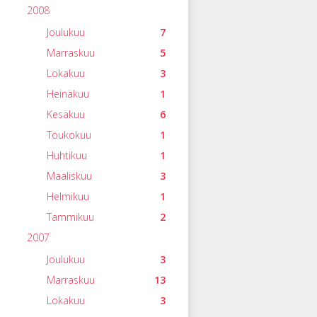
2008
Joulukuu
7
Marraskuu
5
Lokakuu
3
Heinäkuu
1
Kesäkuu
6
Toukokuu
1
Huhtikuu
1
Maaliskuu
3
Helmikuu
1
Tammikuu
2
2007
Joulukuu
3
Marraskuu
13
Lokakuu
3