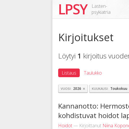
LPSY
Lasten-
psykiatria
Kirjoitukset
Löytyi
1
kirjoitus vuod
Listaus
Taulukko
×
2026
Toukokuu
VUOSI
KUUKAUSI
Kannanotto: Hermostov
kohdistuvat hoidot lap
Hoidot
— Kirjoittanut
Niina Kopon