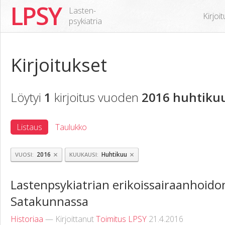
LPSY
Lasten-
Kirjoi
psykiatria
Kirjoitukset
Löytyi
1
kirjoitus vuoden
2016 huhtikuu
Listaus
Taulukko
×
×
2016
Huhtikuu
VUOSI
KUUKAUSI
Lastenpsykiatrian erikoissairaanhoidon
Satakunnassa
Historiaa
— Kirjoittanut
Toimitus LPSY
21.4.2016