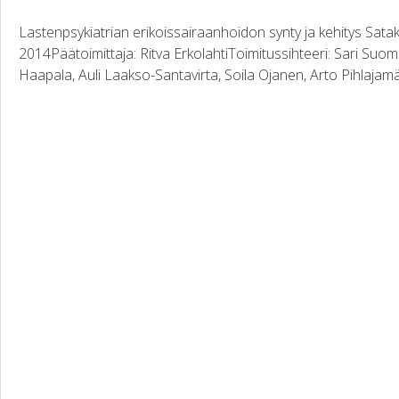
Lastenpsykiatrian erikoissairaanhoidon synty ja kehitys Sa
2014Päätoimittaja: Ritva ErkolahtiToimitussihteeri: Sari Suomine
Haapala, Auli Laakso-Santavirta, Soila Ojanen, Arto Pihlajamäki