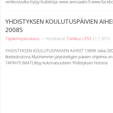
verkkosivuilta löytyy lisätietoja. www.aivosaatio.fi www.fa
YHDISTYKSEN KOULUTUSPÄIVIEN AIHEE
2008S
Täydennyskoulutus
— Kirjoittanut
Toimitus LPSY
21.7.2015
YHDISTYKSEN KOULUTUSPÄIVIEN AIHEET 1989K sekä 2000
liitetiedostona Myöhemmin järjestettyjen päivien ohjelmia 
TAPAHTUMATLiittyy kokonaisuuteen Yhdistyksen historia