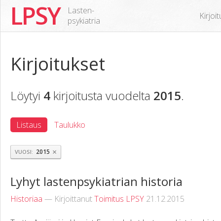
LPSY
Lasten-
Kirjoi
psykiatria
Kirjoitukset
Löytyi
4
kirjoitusta vuodelta
2015
.
Listaus
Taulukko
×
2015
VUOSI
Lyhyt lastenpsykiatrian historia
Historiaa
— Kirjoittanut
Toimitus LPSY
21.12.2015