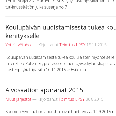
Terttu Arajärvi ja Harriet ForsiusLyhyt lastenpsykiatrian hist
tutkimussäätiön julkaisusarja no 7
Koulupäivän uudistamisesta tukea kou
kehitykselle
Yhteistyötahot
— Kirjoittanut
Toimitus LPSY
15.11.2015
Koulupäivän uudistamisesta tukea koululaisten myönteiselle kehi
miten?Lea Pulkkinen, professori emeritaJyväskylän yliopisto 
Lastenpsykiatripäivillä 10.11.2015-> Esitelmä ...
Aivosäätiön apurahat 2015
Muut järjestöt
— Kirjoittanut
Toimitus LPSY
30.8.2015
Suomen Aivosäätiön apurahat ovat haettavissa 14.9.2015 men