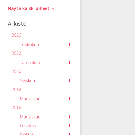
Näytä kaikki aiheet →
Arkisto
2026
Toukokuu
1
2022
Tammikuu
1
2020
Syyskuu
1
2018
Marraskuu
1
2016
Marraskuu
1
Lokakuu
1
Elokuu
1