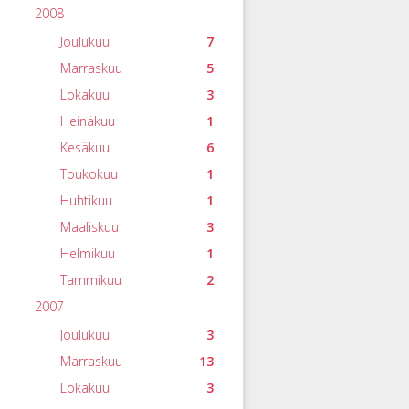
2008
Joulukuu
7
Marraskuu
5
Lokakuu
3
Heinäkuu
1
Kesäkuu
6
Toukokuu
1
Huhtikuu
1
Maaliskuu
3
Helmikuu
1
Tammikuu
2
2007
Joulukuu
3
Marraskuu
13
Lokakuu
3