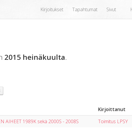
Kirjoitukset
Tapahtumat
Sivut
en
2015 heinäkuulta
.
×
Kirjoittanut
 AIHEET 1989K sekä 2000S - 2008S
Toimitus LPSY