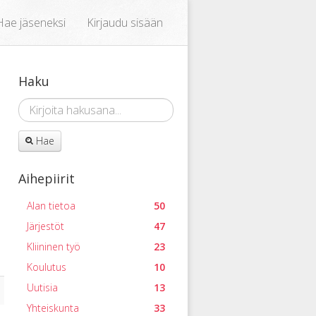
Hae jäseneksi
Kirjaudu sisään
Haku
Hae
Aihepiirit
Alan tietoa
50
Järjestöt
47
Kliininen työ
23
Koulutus
10
Uutisia
13
Yhteiskunta
33