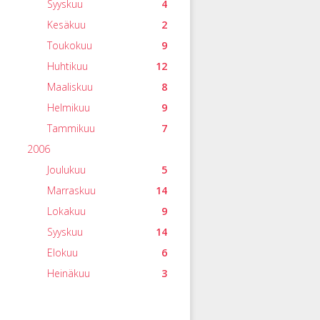
Syyskuu
4
Kesäkuu
2
Toukokuu
9
Huhtikuu
12
Maaliskuu
8
Helmikuu
9
Tammikuu
7
2006
Joulukuu
5
Marraskuu
14
Lokakuu
9
Syyskuu
14
Elokuu
6
Heinäkuu
3