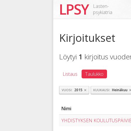
LPSY
Lasten-
psykiatria
Kirjoitukset
Löytyi
1
kirjoitus vuod
Listaus
Taulukko
×
2015
Heinäkuu
VUOSI
KUUKAUSI
Nimi
YHDISTYKSEN KOULUTUSPÄIVIEN