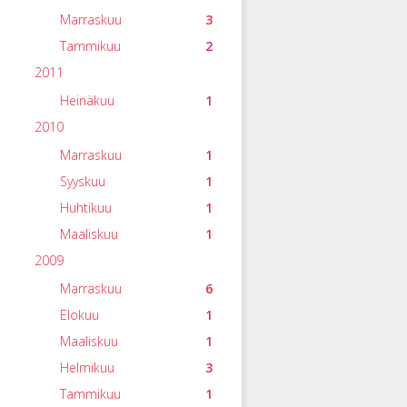
Marraskuu
3
Tammikuu
2
2011
Heinäkuu
1
2010
Marraskuu
1
Syyskuu
1
Huhtikuu
1
Maaliskuu
1
2009
Marraskuu
6
Elokuu
1
Maaliskuu
1
Helmikuu
3
Tammikuu
1