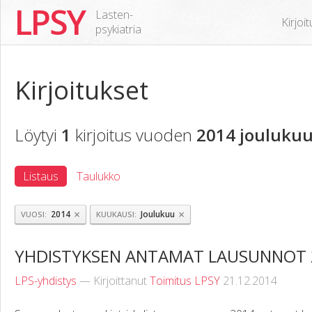
LPSY
Lasten-
Kirjoi
psykiatria
Kirjoitukset
Löytyi
1
kirjoitus vuoden
2014 joulukuu
Listaus
Taulukko
×
×
2014
Joulukuu
VUOSI
KUUKAUSI
YHDISTYKSEN ANTAMAT LAUSUNNOT 
LPS-yhdistys
— Kirjoittanut
Toimitus LPSY
21.12.2014