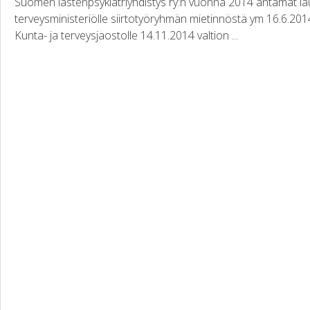
Suomen lastenpsykiatriyhdistys ry:n vuonna 2014 antamat laus
terveysministeriölle siirtotyöryhmän mietinnöstä ym 16.6.2
Kunta- ja terveysjaostolle 14.11.2014 valtion ...