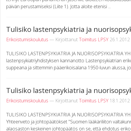
päivän perustamiseksi (Liite 1). Jotta aloite etenisi ...
Tulisiko lastenpsykiatria ja nuorisopsy
Erikoistumiskoulutus
— Kirjoittanut
Toimitus LPSY
26.1.2012
TULISIKO LASTENPSYKIATRIA JA NUORISOPSYKIATRIA Y
lastenpsykiatriyhdistyksen kannanotto Lastenpsykiatrian eri
suppeana ja sittemmin pääerikoisalana 1950-luvun alussa, jo
Tulisiko lastenpsykiatria ja nuorisopsy
Erikoistumiskoulutus
— Kirjoittanut
Toimitus LPSY
18.1.2012
TULISIKO LASTENPSYKIATRIA JA NUORISOPSYKIATRIA YHD
Yhteenveto ja johtopäätökset "Suomen lääkäriliiton valtakunna
alaosaston keskeinen johtopäätös on se, että ehdotus erikois