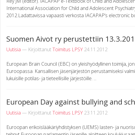
Rey JM (editor). IACAPAP e-Textbook of Child and Adolesce
International Association for Child and Adolescent Psychiatr
2012.Ladattavissa vapaasti verkosta IACAPAP’s electronic boo
Suomen Aivot ry perustettiin 13.3.20
Uutisia
— Kirjoittanut
Toimitus LPSY
24.11.2012
European Brain Council (EBC) on yleishyödyllinen toimija, jon
Euroopassa. Kansallisen jäsenjärjestön perustamiseksi valmis
lukuisille potilas- ja tieteellisille järjestöille. ...
European Day against bullying and sch
Uutisia
— Kirjoittanut
Toimitus LPSY
23.11.2012
Euroopan erikoislääkäriyhdistyksen (UEMS) lasten- ja nuori
tehnyt Euroopan parlamentin jäsenille aloitteen koulukiusaam