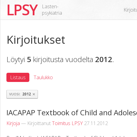
LPSY
Lasten-
Kirjoi
psykiatria
Kirjoitukset
Löytyi
5
kirjoitusta vuodelta
2012
.
Listaus
Taulukko
×
2012
VUOSI
IACAPAP Textbook of Child and Adoles
Kirjoja
— Kirjoittanut
Toimitus LPSY
27.11.2012