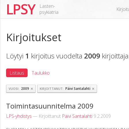
LPSY
Lasten-
Kirjoi
psykiatria
Kirjoitukset
Löytyi
1
kirjoitus vuodelta
2009
kirjoittaj
Listaus
Taulukko
×
×
2009
Päivi Santalahti
VUOSI
KIRJOITTANUT
Toimintasuunnitelma 2009
LPS-yhdistys
— Kirjoittanut
Päivi Santalahti
9.2.2009