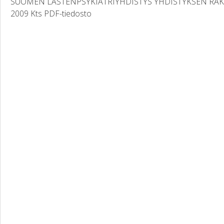
SUOMEN LASTENPSYKIATRIYHDISTYS YHDISTYKSEN RA
2009 Kts PDF-tiedosto