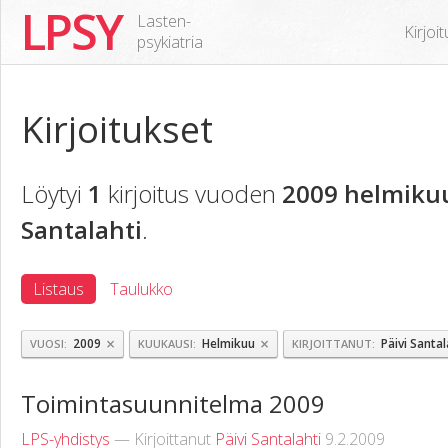
LPSY
Lasten-
Kirjoi
psykiatria
Kirjoitukset
Löytyi
1
kirjoitus vuoden
2009 helmiku
Santalahti
.
Listaus
Taulukko
×
×
2009
Helmikuu
Päivi Santal
VUOSI
KUUKAUSI
KIRJOITTANUT
Toimintasuunnitelma 2009
LPS-yhdistys
— Kirjoittanut
Päivi Santalahti
9.2.2009