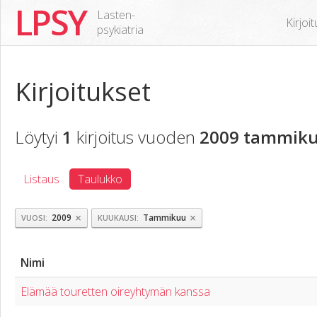
LPSY
Lasten-
Kirjoi
psykiatria
Kirjoitukset
Löytyi
1
kirjoitus vuoden
2009 tammiku
Listaus
Taulukko
×
×
2009
Tammikuu
VUOSI
KUUKAUSI
Nimi
Elämää touretten oireyhtymän kanssa