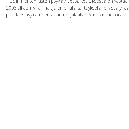
HUS:in Pienten lasten psykiatrisessa keskuksessa on vastaano
2008 alkaen. Viran haltija on pikällä tähtäyksellä Jorvissa ylil
pikkulapsipsykiatrinen asiantuntijalääkäri Auroran hienoissa ..