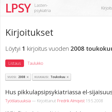
LPSY
Lasten-
Kirjoi
psykiatria
Kirjoitukset
Löytyi
1
kirjoitus vuoden
2008 toukoku
Listaus
Taulukko
×
×
2008
Toukokuu
VUOSI
KUUKAUSI
Hus pikkulapsipsykiatriassa el-sijaisuu
Työtilaisuuksia
— Kirjoittanut
Fredrik Almqvist
19.5.2008