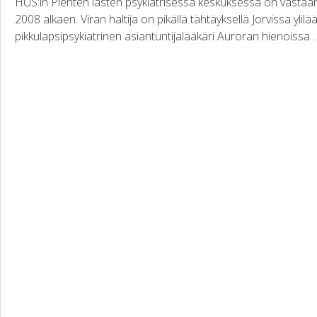
HUS:in Pienten lasten psykiatrisessa keskuksessa on vastaano
2008 alkaen. Viran haltija on pikällä tähtäyksellä Jorvissa ylil
pikkulapsipsykiatrinen asiantuntijalääkäri Auroran hienoissa ..