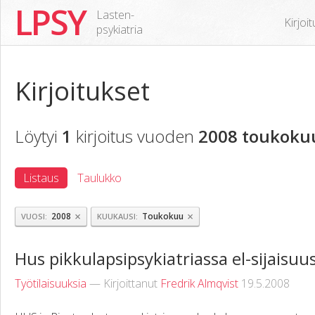
LPSY
Lasten-
Kirjoi
psykiatria
Kirjoitukset
Löytyi
1
kirjoitus vuoden
2008 toukoku
Listaus
Taulukko
×
×
2008
Toukokuu
VUOSI
KUUKAUSI
Hus pikkulapsipsykiatriassa el-sijaisuu
Työtilaisuuksia
— Kirjoittanut
Fredrik Almqvist
19.5.2008