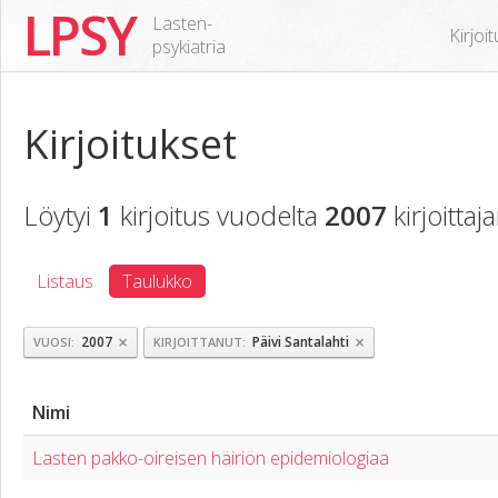
LPSY
Lasten-
Kirjoi
psykiatria
Kirjoitukset
Löytyi
1
kirjoitus vuodelta
2007
kirjoittaj
Listaus
Taulukko
×
×
2007
Päivi Santalahti
VUOSI
KIRJOITTANUT
Nimi
Lasten pakko-oireisen häiriön epidemiologiaa